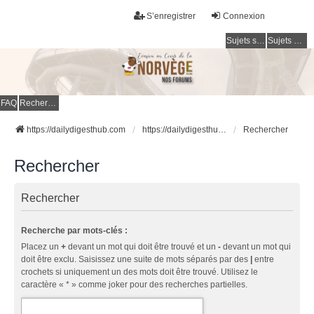
S’enregistrer
Connexion
Sujets sans réponse
Sujets actifs
FAQ
Rechercher
https://dailydigesthub.com
https://dailydigesthub.com
Rechercher
Rechercher
Rechercher
Recherche par mots-clés :
Placez un
+
devant un mot qui doit être trouvé et un
-
devant un mot qui
doit être exclu. Saisissez une suite de mots séparés par des
|
entre
crochets si uniquement un des mots doit être trouvé. Utilisez le
caractère « * » comme joker pour des recherches partielles.