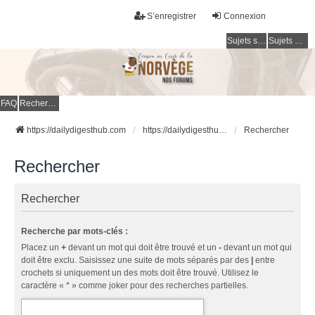
S’enregistrer
Connexion
Sujets sans réponse
Sujets actifs
FAQ
Rechercher
https://dailydigesthub.com
https://dailydigesthub.com
Rechercher
Rechercher
Rechercher
Recherche par mots-clés :
Placez un
+
devant un mot qui doit être trouvé et un
-
devant un mot qui
doit être exclu. Saisissez une suite de mots séparés par des
|
entre
crochets si uniquement un des mots doit être trouvé. Utilisez le
caractère « * » comme joker pour des recherches partielles.