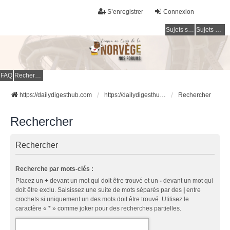
S’enregistrer
Connexion
Sujets sans réponse
Sujets actifs
FAQ
Rechercher
https://dailydigesthub.com
https://dailydigesthub.com
Rechercher
Rechercher
Rechercher
Recherche par mots-clés :
Placez un
+
devant un mot qui doit être trouvé et un
-
devant un mot qui
doit être exclu. Saisissez une suite de mots séparés par des
|
entre
crochets si uniquement un des mots doit être trouvé. Utilisez le
caractère « * » comme joker pour des recherches partielles.