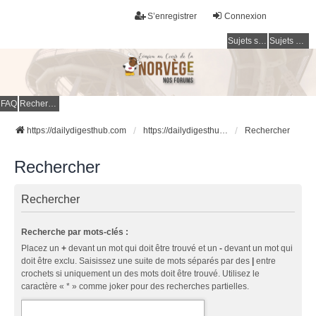
S’enregistrer
Connexion
Sujets sans réponse
Sujets actifs
FAQ
Rechercher
https://dailydigesthub.com
https://dailydigesthub.com
Rechercher
Rechercher
Rechercher
Recherche par mots-clés :
Placez un
+
devant un mot qui doit être trouvé et un
-
devant un mot qui
doit être exclu. Saisissez une suite de mots séparés par des
|
entre
crochets si uniquement un des mots doit être trouvé. Utilisez le
caractère « * » comme joker pour des recherches partielles.