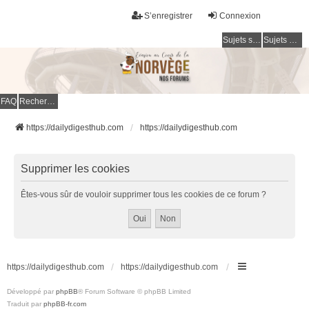
S’enregistrer
Connexion
Sujets sans réponse
Sujets actifs
FAQ
Rechercher
https://dailydigesthub.com
https://dailydigesthub.com
Supprimer les cookies
Êtes-vous sûr de vouloir supprimer tous les cookies de ce forum ?
https://dailydigesthub.com
https://dailydigesthub.com
Développé par
phpBB
® Forum Software © phpBB Limited
Traduit par
phpBB-fr.com