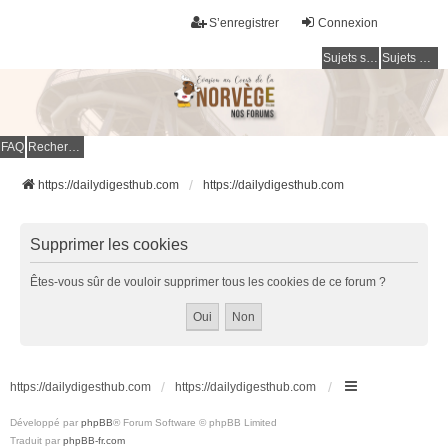
S’enregistrer
Connexion
Sujets sans réponse
Sujets actifs
FAQ
Rechercher
https://dailydigesthub.com
https://dailydigesthub.com
Supprimer les cookies
Êtes-vous sûr de vouloir supprimer tous les cookies de ce forum ?
https://dailydigesthub.com
https://dailydigesthub.com
Développé par
phpBB
® Forum Software © phpBB Limited
Traduit par
phpBB-fr.com