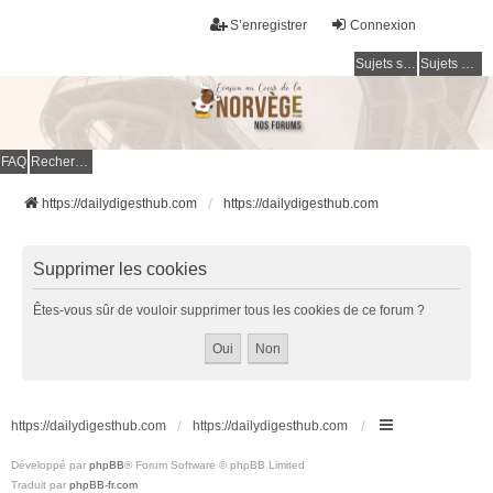
S’enregistrer
Connexion
Sujets sans réponse
Sujets actifs
FAQ
Rechercher
https://dailydigesthub.com
https://dailydigesthub.com
Supprimer les cookies
Êtes-vous sûr de vouloir supprimer tous les cookies de ce forum ?
https://dailydigesthub.com
https://dailydigesthub.com
Développé par
phpBB
® Forum Software © phpBB Limited
Traduit par
phpBB-fr.com