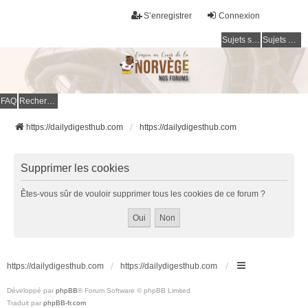
S’enregistrer
Connexion
Sujets sans réponse
Sujets actifs
FAQ
Rechercher
https://dailydigesthub.com
https://dailydigesthub.com
Supprimer les cookies
Êtes-vous sûr de vouloir supprimer tous les cookies de ce forum ?
https://dailydigesthub.com
https://dailydigesthub.com
Développé par
phpBB
® Forum Software © phpBB Limited
Traduit par
phpBB-fr.com