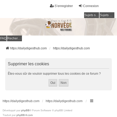
S’enregistrer
Connexion
Sujets sans réponse
Sujets actifs
FAQ
Rechercher
https://dailydigesthub.com
https://dailydigesthub.com
Supprimer les cookies
Êtes-vous sûr de vouloir supprimer tous les cookies de ce forum ?
https://dailydigesthub.com
https://dailydigesthub.com
Développé par
phpBB
® Forum Software © phpBB Limited
Traduit par
phpBB-fr.com