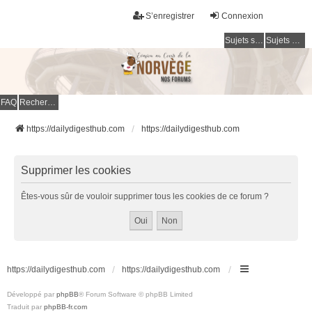
S’enregistrer
Connexion
Sujets sans réponse
Sujets actifs
FAQ
Rechercher
https://dailydigesthub.com
https://dailydigesthub.com
Supprimer les cookies
Êtes-vous sûr de vouloir supprimer tous les cookies de ce forum ?
https://dailydigesthub.com
https://dailydigesthub.com
Développé par
phpBB
® Forum Software © phpBB Limited
Traduit par
phpBB-fr.com