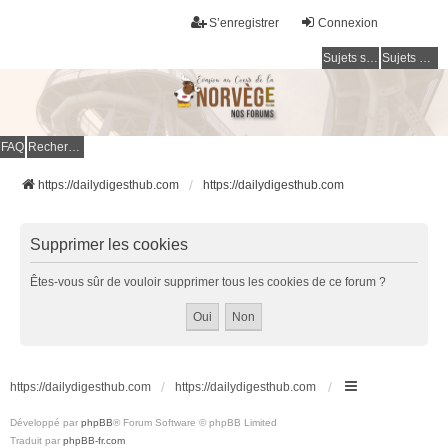
S’enregistrer
Connexion
Sujets sans réponse
Sujets actifs
FAQ
Rechercher
https://dailydigesthub.com
https://dailydigesthub.com
Supprimer les cookies
Êtes-vous sûr de vouloir supprimer tous les cookies de ce forum ?
https://dailydigesthub.com
https://dailydigesthub.com
Développé par
phpBB
® Forum Software © phpBB Limited
Traduit par
phpBB-fr.com