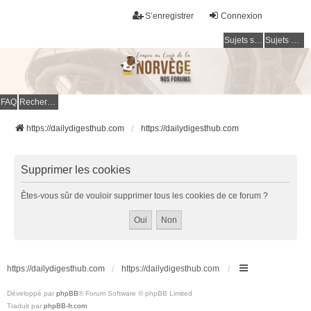
S’enregistrer
Connexion
Sujets sans réponse
Sujets actifs
FAQ
Rechercher
https://dailydigesthub.com
https://dailydigesthub.com
Supprimer les cookies
Êtes-vous sûr de vouloir supprimer tous les cookies de ce forum ?
https://dailydigesthub.com
https://dailydigesthub.com
Développé par
phpBB
® Forum Software © phpBB Limited
Traduit par
phpBB-fr.com