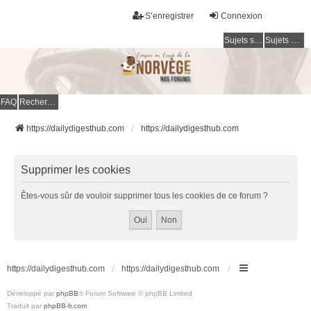
S’enregistrer
Connexion
Sujets sans réponse
Sujets actifs
FAQ
Rechercher
https://dailydigesthub.com
https://dailydigesthub.com
Supprimer les cookies
Êtes-vous sûr de vouloir supprimer tous les cookies de ce forum ?
https://dailydigesthub.com
https://dailydigesthub.com
Développé par
phpBB
® Forum Software © phpBB Limited
Traduit par
phpBB-fr.com