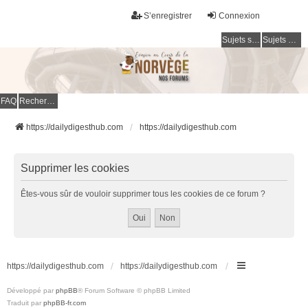
S’enregistrer
Connexion
Sujets sans réponse
Sujets actifs
FAQ
Rechercher
https://dailydigesthub.com
https://dailydigesthub.com
Supprimer les cookies
Êtes-vous sûr de vouloir supprimer tous les cookies de ce forum ?
https://dailydigesthub.com
https://dailydigesthub.com
Développé par
phpBB
® Forum Software © phpBB Limited
Traduit par
phpBB-fr.com