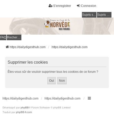
S’enregistrer
Connexion
Sujets sans réponse
Sujets actifs
FAQ
Rechercher
https://dailydigesthub.com
https://dailydigesthub.com
Supprimer les cookies
Êtes-vous sûr de vouloir supprimer tous les cookies de ce forum ?
https://dailydigesthub.com
https://dailydigesthub.com
Développé par
phpBB
® Forum Software © phpBB Limited
Traduit par
phpBB-fr.com