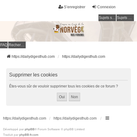
S’enregistrer
Connexion
Sujets sans réponse
Sujets actifs
FAQ
Rechercher
https://dailydigesthub.com
https://dailydigesthub.com
Supprimer les cookies
Êtes-vous sûr de vouloir supprimer tous les cookies de ce forum ?
https://dailydigesthub.com
https://dailydigesthub.com
Développé par
phpBB
® Forum Software © phpBB Limited
Traduit par
phpBB-fr.com