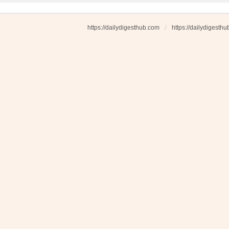
https://dailydigesthub.com
https://dailydigesth