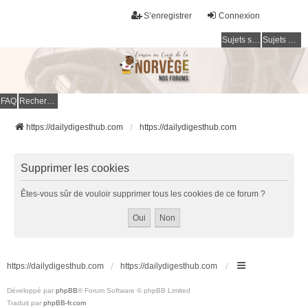
S’enregistrer
Connexion
Sujets sans réponse
Sujets actifs
FAQ
Rechercher
https://dailydigesthub.com
https://dailydigesthub.com
Supprimer les cookies
Êtes-vous sûr de vouloir supprimer tous les cookies de ce forum ?
https://dailydigesthub.com
https://dailydigesthub.com
Développé par
phpBB
® Forum Software © phpBB Limited
Traduit par
phpBB-fr.com