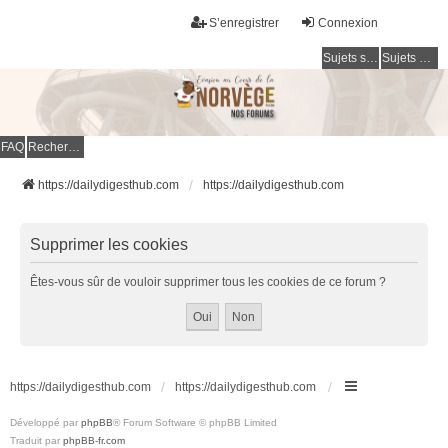
S’enregistrer
Connexion
Sujets sans réponse
Sujets actifs
FAQ
Rechercher
https://dailydigesthub.com
https://dailydigesthub.com
Supprimer les cookies
Êtes-vous sûr de vouloir supprimer tous les cookies de ce forum ?
https://dailydigesthub.com
https://dailydigesthub.com
Développé par
phpBB
® Forum Software © phpBB Limited
Traduit par
phpBB-fr.com