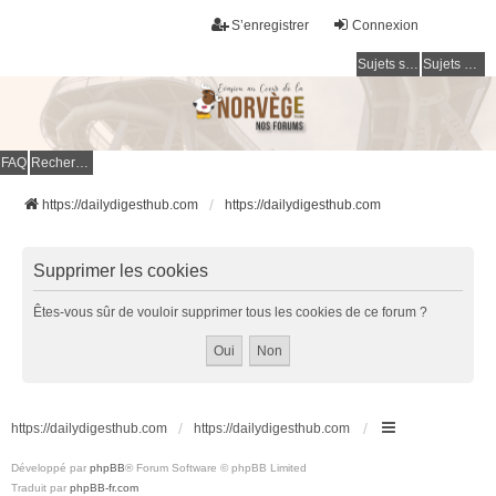
S’enregistrer
Connexion
Sujets sans réponse
Sujets actifs
FAQ
Rechercher
https://dailydigesthub.com
https://dailydigesthub.com
Supprimer les cookies
Êtes-vous sûr de vouloir supprimer tous les cookies de ce forum ?
https://dailydigesthub.com
https://dailydigesthub.com
Développé par
phpBB
® Forum Software © phpBB Limited
Traduit par
phpBB-fr.com