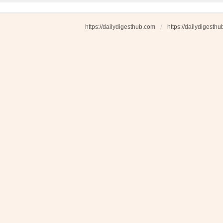
https://dailydigesthub.com
https://dailydigesth