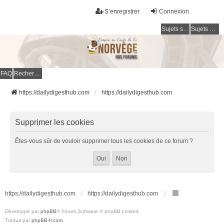
S’enregistrer
Connexion
Sujets sans réponse
Sujets actifs
FAQ
Rechercher
https://dailydigesthub.com
https://dailydigesthub.com
Supprimer les cookies
Êtes-vous sûr de vouloir supprimer tous les cookies de ce forum ?
https://dailydigesthub.com
https://dailydigesthub.com
Développé par
phpBB
® Forum Software © phpBB Limited
Traduit par
phpBB-fr.com