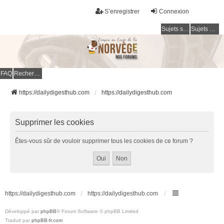
S’enregistrer
Connexion
Sujets sans réponse
Sujets actifs
FAQ
Rechercher
https://dailydigesthub.com
https://dailydigesthub.com
Supprimer les cookies
Êtes-vous sûr de vouloir supprimer tous les cookies de ce forum ?
https://dailydigesthub.com
https://dailydigesthub.com
Développé par
phpBB
® Forum Software © phpBB Limited
Traduit par
phpBB-fr.com