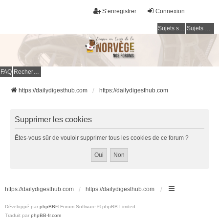
S’enregistrer
Connexion
Sujets sans réponse
Sujets actifs
FAQ
Rechercher
https://dailydigesthub.com
https://dailydigesthub.com
Supprimer les cookies
Êtes-vous sûr de vouloir supprimer tous les cookies de ce forum ?
https://dailydigesthub.com
https://dailydigesthub.com
Développé par
phpBB
® Forum Software © phpBB Limited
Traduit par
phpBB-fr.com