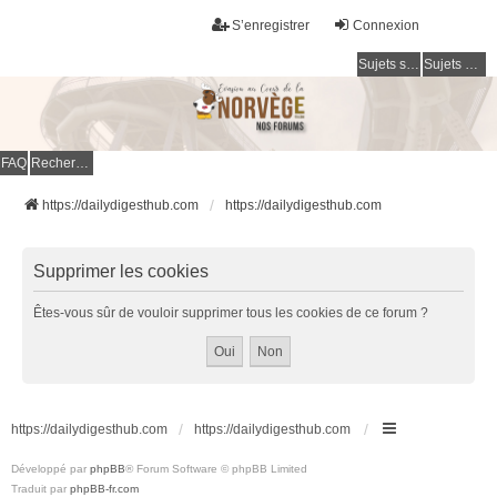
S’enregistrer
Connexion
Sujets sans réponse
Sujets actifs
FAQ
Rechercher
https://dailydigesthub.com
https://dailydigesthub.com
Supprimer les cookies
Êtes-vous sûr de vouloir supprimer tous les cookies de ce forum ?
https://dailydigesthub.com
https://dailydigesthub.com
Développé par
phpBB
® Forum Software © phpBB Limited
Traduit par
phpBB-fr.com