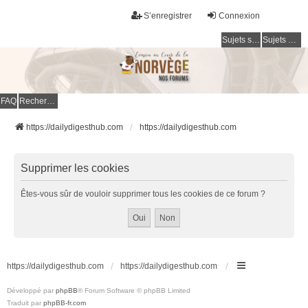
S’enregistrer
Connexion
Sujets sans réponse
Sujets actifs
FAQ
Rechercher
https://dailydigesthub.com
https://dailydigesthub.com
Supprimer les cookies
Êtes-vous sûr de vouloir supprimer tous les cookies de ce forum ?
https://dailydigesthub.com
https://dailydigesthub.com
Développé par
phpBB
® Forum Software © phpBB Limited
Traduit par
phpBB-fr.com