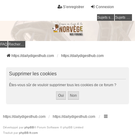
S’enregistrer
Connexion
Sujets sans réponse
Sujets actifs
FAQ
Rechercher
https://dailydigesthub.com
https://dailydigesthub.com
Supprimer les cookies
Êtes-vous sûr de vouloir supprimer tous les cookies de ce forum ?
https://dailydigesthub.com
https://dailydigesthub.com
Développé par
phpBB
® Forum Software © phpBB Limited
Traduit par
phpBB-fr.com