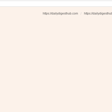
https://dailydigesthub.com
https://dailydigesth