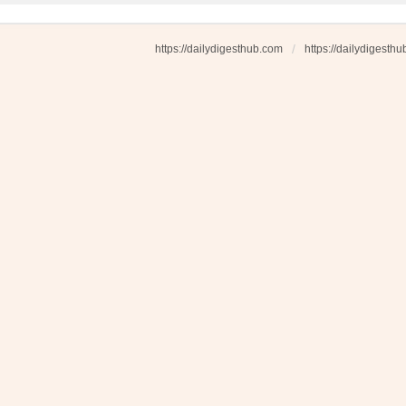
https://dailydigesthub.com
https://dailydigesth