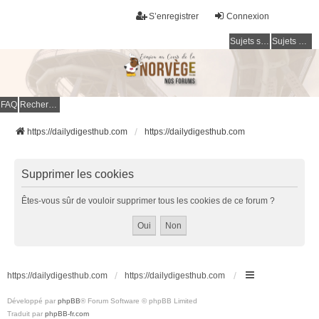
S’enregistrer
Connexion
Sujets sans réponse
Sujets actifs
FAQ
Rechercher
https://dailydigesthub.com
https://dailydigesthub.com
Supprimer les cookies
Êtes-vous sûr de vouloir supprimer tous les cookies de ce forum ?
https://dailydigesthub.com
https://dailydigesthub.com
Développé par
phpBB
® Forum Software © phpBB Limited
Traduit par
phpBB-fr.com