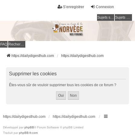
S’enregistrer
Connexion
Sujets sans réponse
Sujets actifs
FAQ
Rechercher
https://dailydigesthub.com
https://dailydigesthub.com
Supprimer les cookies
Êtes-vous sûr de vouloir supprimer tous les cookies de ce forum ?
https://dailydigesthub.com
https://dailydigesthub.com
Développé par
phpBB
® Forum Software © phpBB Limited
Traduit par
phpBB-fr.com