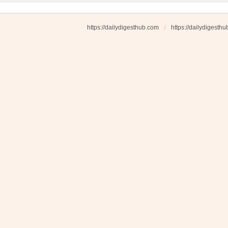
https://dailydigesthub.com
https://dailydigesth