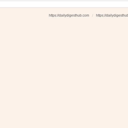
https://dailydigesthub.com
https://dailydigesth