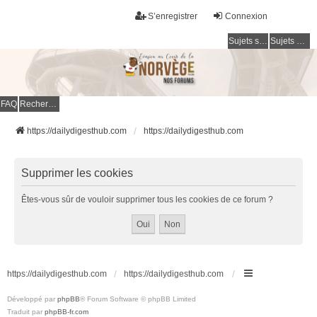
S’enregistrer
Connexion
Sujets sans réponse
Sujets actifs
FAQ
Rechercher
https://dailydigesthub.com
https://dailydigesthub.com
Supprimer les cookies
Êtes-vous sûr de vouloir supprimer tous les cookies de ce forum ?
https://dailydigesthub.com
https://dailydigesthub.com
Développé par
phpBB
® Forum Software © phpBB Limited
Traduit par
phpBB-fr.com