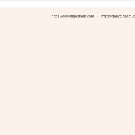
https://dailydigesthub.com
https://dailydigesth