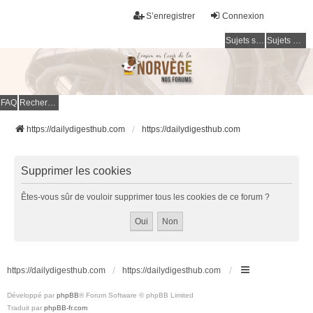
S’enregistrer
Connexion
Sujets sans réponse
Sujets actifs
FAQ
Rechercher
https://dailydigesthub.com
https://dailydigesthub.com
Supprimer les cookies
Êtes-vous sûr de vouloir supprimer tous les cookies de ce forum ?
https://dailydigesthub.com
https://dailydigesthub.com
Développé par
phpBB
® Forum Software © phpBB Limited
Traduit par
phpBB-fr.com