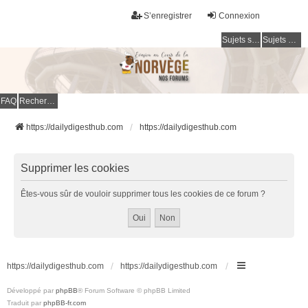
S’enregistrer
Connexion
Sujets sans réponse
Sujets actifs
FAQ
Rechercher
https://dailydigesthub.com
https://dailydigesthub.com
Supprimer les cookies
Êtes-vous sûr de vouloir supprimer tous les cookies de ce forum ?
https://dailydigesthub.com
https://dailydigesthub.com
Développé par
phpBB
® Forum Software © phpBB Limited
Traduit par
phpBB-fr.com