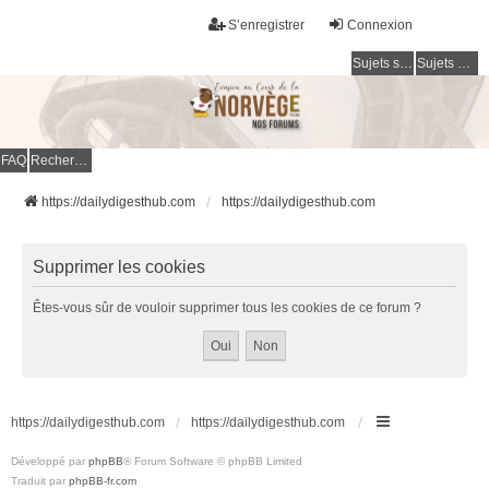
S’enregistrer
Connexion
Sujets sans réponse
Sujets actifs
FAQ
Rechercher
https://dailydigesthub.com
https://dailydigesthub.com
Supprimer les cookies
Êtes-vous sûr de vouloir supprimer tous les cookies de ce forum ?
https://dailydigesthub.com
https://dailydigesthub.com
Développé par
phpBB
® Forum Software © phpBB Limited
Traduit par
phpBB-fr.com