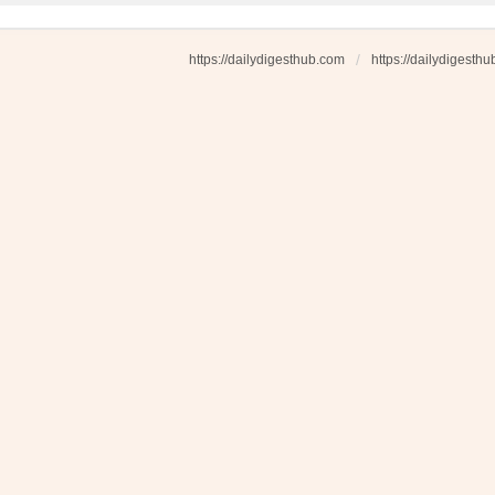
https://dailydigesthub.com
https://dailydigesth