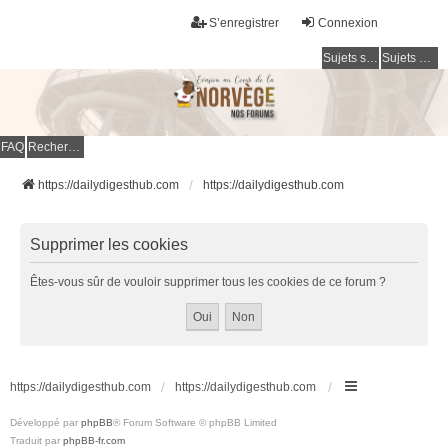
S’enregistrer
Connexion
Sujets sans réponse
Sujets actifs
FAQ
Rechercher
https://dailydigesthub.com
https://dailydigesthub.com
Supprimer les cookies
Êtes-vous sûr de vouloir supprimer tous les cookies de ce forum ?
https://dailydigesthub.com
https://dailydigesthub.com
Développé par
phpBB
® Forum Software © phpBB Limited
Traduit par
phpBB-fr.com