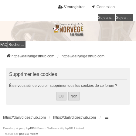
S’enregistrer
Connexion
Sujets sans réponse
Sujets actifs
FAQ
Rechercher
https://dailydigesthub.com
https://dailydigesthub.com
Supprimer les cookies
Êtes-vous sûr de vouloir supprimer tous les cookies de ce forum ?
https://dailydigesthub.com
https://dailydigesthub.com
Développé par
phpBB
® Forum Software © phpBB Limited
Traduit par
phpBB-fr.com