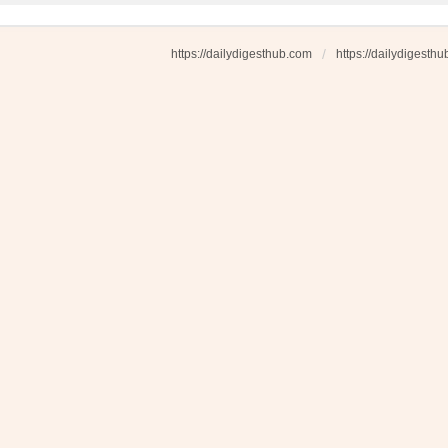
https://dailydigesthub.com
https://dailydigesth