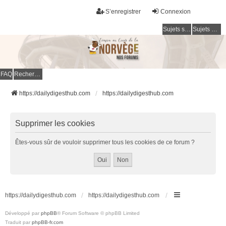
S’enregistrer
Connexion
Sujets sans réponse
Sujets actifs
FAQ
Rechercher
https://dailydigesthub.com
https://dailydigesthub.com
Supprimer les cookies
Êtes-vous sûr de vouloir supprimer tous les cookies de ce forum ?
https://dailydigesthub.com
https://dailydigesthub.com
Développé par
phpBB
® Forum Software © phpBB Limited
Traduit par
phpBB-fr.com