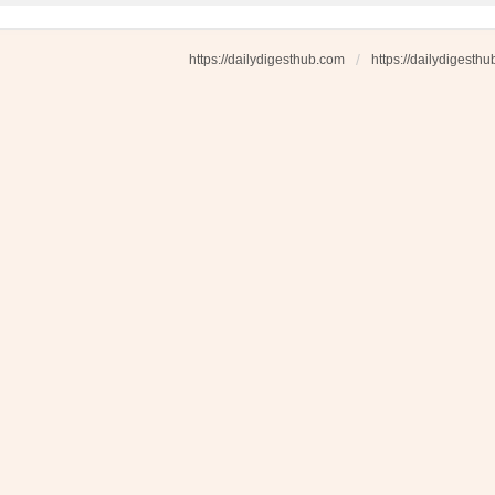
https://dailydigesthub.com
https://dailydigesth