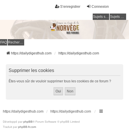
S’enregistrer
Connexion
Sujets sans réponse
Sujets actifs
FAQ
Rechercher
https://dailydigesthub.com
https://dailydigesthub.com
Supprimer les cookies
Êtes-vous sûr de vouloir supprimer tous les cookies de ce forum ?
https://dailydigesthub.com
https://dailydigesthub.com
Développé par
phpBB
® Forum Software © phpBB Limited
Traduit par
phpBB-fr.com