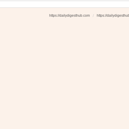
https://dailydigesthub.com
https://dailydigesth