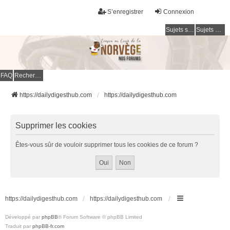
S’enregistrer
Connexion
Sujets sans réponse
Sujets actifs
FAQ
Rechercher
https://dailydigesthub.com
https://dailydigesthub.com
Supprimer les cookies
Êtes-vous sûr de vouloir supprimer tous les cookies de ce forum ?
https://dailydigesthub.com
https://dailydigesthub.com
Développé par
phpBB
® Forum Software © phpBB Limited
Traduit par
phpBB-fr.com