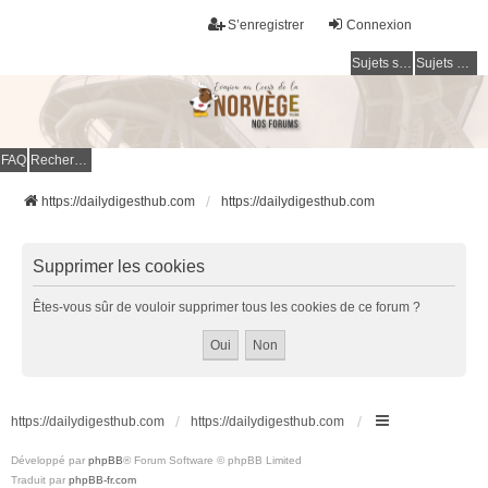
S’enregistrer
Connexion
Sujets sans réponse
Sujets actifs
FAQ
Rechercher
https://dailydigesthub.com
https://dailydigesthub.com
Supprimer les cookies
Êtes-vous sûr de vouloir supprimer tous les cookies de ce forum ?
https://dailydigesthub.com
https://dailydigesthub.com
Développé par
phpBB
® Forum Software © phpBB Limited
Traduit par
phpBB-fr.com