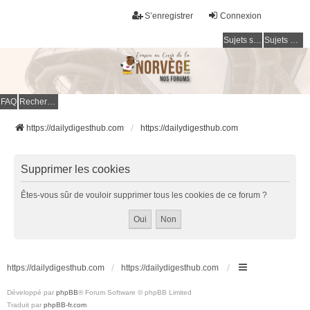
S’enregistrer
Connexion
Sujets sans réponse
Sujets actifs
FAQ
Rechercher
https://dailydigesthub.com
https://dailydigesthub.com
Supprimer les cookies
Êtes-vous sûr de vouloir supprimer tous les cookies de ce forum ?
https://dailydigesthub.com
https://dailydigesthub.com
Développé par
phpBB
® Forum Software © phpBB Limited
Traduit par
phpBB-fr.com