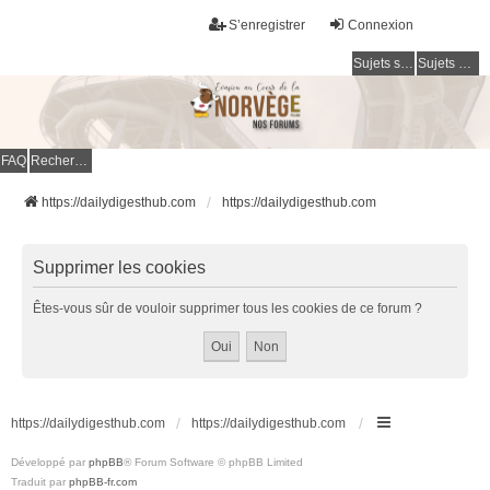
S’enregistrer
Connexion
Sujets sans réponse
Sujets actifs
FAQ
Rechercher
https://dailydigesthub.com
https://dailydigesthub.com
Supprimer les cookies
Êtes-vous sûr de vouloir supprimer tous les cookies de ce forum ?
https://dailydigesthub.com
https://dailydigesthub.com
Développé par
phpBB
® Forum Software © phpBB Limited
Traduit par
phpBB-fr.com